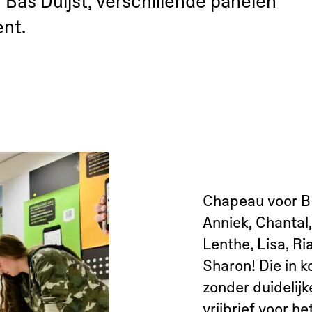
Bas Duijst, verschillende panelen
nt.
Chapeau voor 
Anniek, Chantal,
Lenthe, Lisa, R
Sharon! Die in k
zonder duidelij
vrijbrief voor 