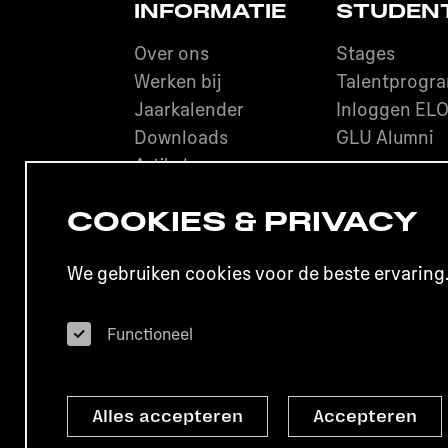
INFORMATIE
STUDEN
Over ons
Stages
Werken bij
Talentprogr
Jaarkalender
Inloggen EL
Downloads
GLU Alumni
Artikelen
COOKIES & PRIVACY
Het BUREAU is onderdeel van het Gra
We gebruiken cookies voor de beste ervaring
Disclaimer
Privacy
Colofon
Functioneel
Alles accepteren
Accepteren