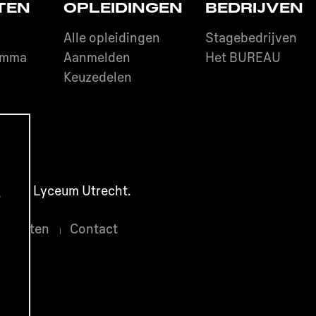
TEN
OPLEIDINGEN
BEDRIJVEN
Alle opleidingen
Stagebedrijven
amma
Aanmelden
Het BUREAU
O
Keuzedelen
fisch Lyceum Utrecht.
.
Klachten
Contact