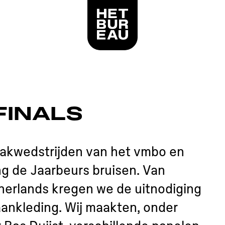
Logo Het Bureau, linkt naar de voorpagina
FINALS
 vakwedstrijden van het vmbo en
ng de Jaarbeurs bruisen. Van
therlands kregen we de uitnodiging
ankleding. Wij maakten, onder