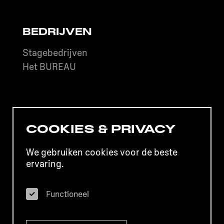
BEDRIJVEN
Stagebedrijven
Het BUREAU
Het BUREAU is onderdeel van het Grafisch
COOKIES & PRIVACY
Lyceum Utrecht.
We gebruiken cookies voor de beste
Disclaimer
Privacy
Colofon
ervaring.
Klachten
Contact
Functioneel