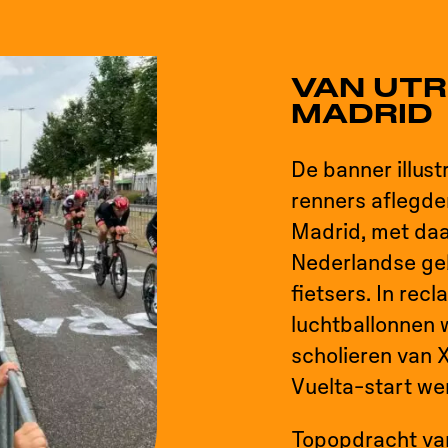
VAN UT
MADRID
De banner illust
renners aflegde
Madrid, met daa
Nederlandse ge
fietsers. In re
luchtballonnen 
scholieren van X
Vuelta-start we
Topopdracht v