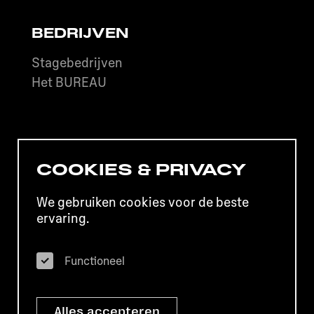
BEDRIJVEN
Stagebedrijven
Het BUREAU
Het BUREAU is onderdeel van het Grafisch
COOKIES & PRIVACY
Lyceum Utrecht.
We gebruiken cookies voor de beste
Disclaimer
Privacy
Colofon
ervaring.
Klachten
Contact
Functioneel
Alles accepteren